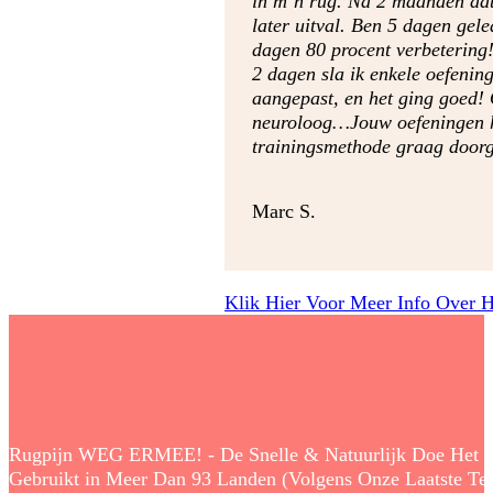
in m’n rug. Na 2 maanden dat a
later uitval. Ben 5 dagen ge
dagen 80 procent verbetering!
2 dagen sla ik enkele oefening
aangepast, en het ging goed! O
neuroloog…Jouw oefeningen he
trainingsmethode graag doorge
Marc S.
Klik Hier Voor Meer Info Over 
Rugpijn WEG ERMEE! - De Snelle & Natuurlijk Doe Het Zelf
Gebruikt in Meer Dan 93 Landen (Volgens Onze Laatste Tell