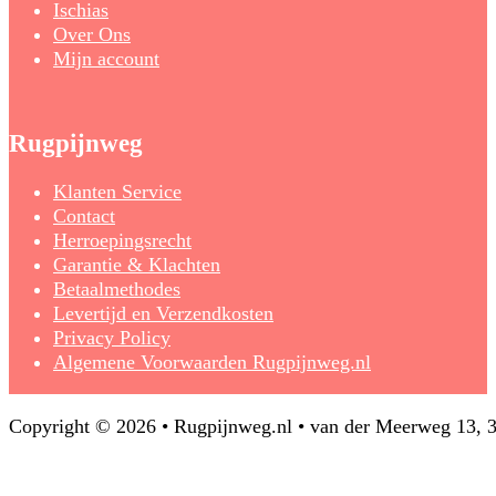
Ischias
Over Ons
Mijn account
Rugpijnweg
Klanten Service
Contact
Herroepingsrecht
Garantie & Klachten
Betaalmethodes
Levertijd en Verzendkosten
Privacy Policy
Algemene Voorwaarden Rugpijnweg.nl
Copyright © 2026 • Rugpijnweg.nl • van der Meerweg 13,