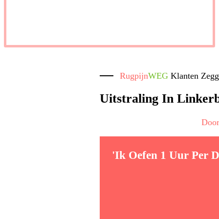
Rugpijn
WEG
Klanten Zeg
Uitstraling In Linke
Door 
'Ik Oefen 1 Uur Per D