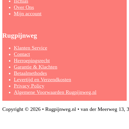
Ischias
Over Ons
Mijn account
Rugpijnweg
Klanten Service
Contact
Herroepingsrecht
Garantie & Klachten
Betaalmethodes
Levertijd en Verzendkosten
Privacy Policy
Algemene Voorwaarden Rugpijnweg.nl
Copyright © 2026 • Rugpijnweg.nl • van der Meerweg 13,