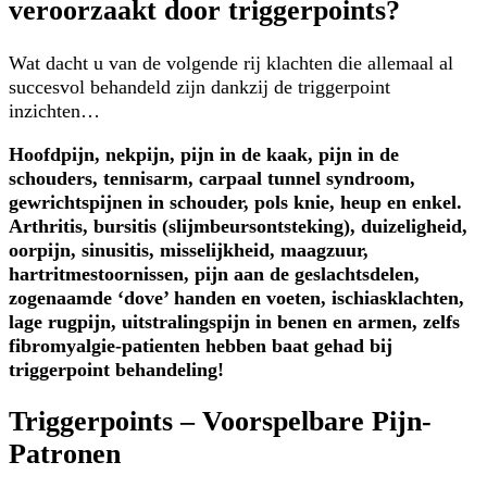
veroorzaakt door triggerpoints?
Wat dacht u van de volgende rij klachten die allemaal al
succesvol behandeld zijn dankzij de triggerpoint
inzichten…
Hoofdpijn, nekpijn, pijn in de kaak, pijn in de
schouders, tennisarm, carpaal tunnel syndroom,
gewrichtspijnen in schouder, pols knie, heup en enkel.
Arthritis, bursitis (slijmbeursontsteking), duizeligheid,
oorpijn, sinusitis, misselijkheid, maagzuur,
hartritmestoornissen, pijn aan de geslachtsdelen,
zogenaamde ‘dove’ handen en voeten, ischiasklachten,
lage rugpijn, uitstralingspijn in benen en armen, zelfs
fibromyalgie-patienten hebben baat gehad bij
triggerpoint behandeling!
Triggerpoints – Voorspelbare Pijn-
Patronen