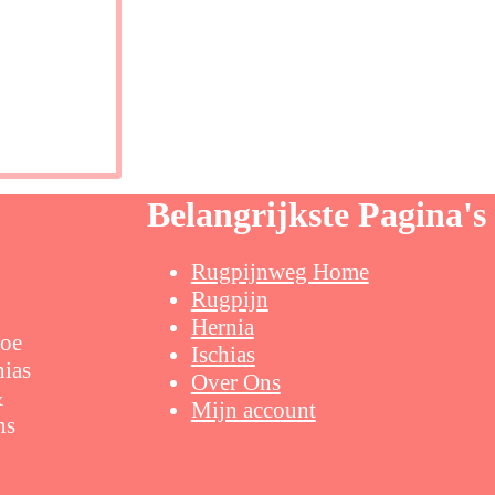
Belangrijkste Pagina's
Rugpijnweg Home
Rugpijn
Hernia
Doe
Ischias
hias
Over Ons
&
Mijn account
ns