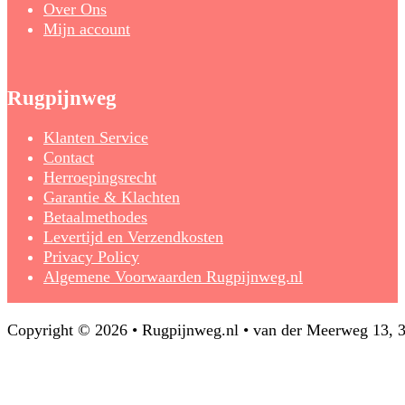
Over Ons
Mijn account
Rugpijnweg
Klanten Service
Contact
Herroepingsrecht
Garantie & Klachten
Betaalmethodes
Levertijd en Verzendkosten
Privacy Policy
Algemene Voorwaarden Rugpijnweg.nl
Copyright © 2026 • Rugpijnweg.nl • van der Meerweg 13,