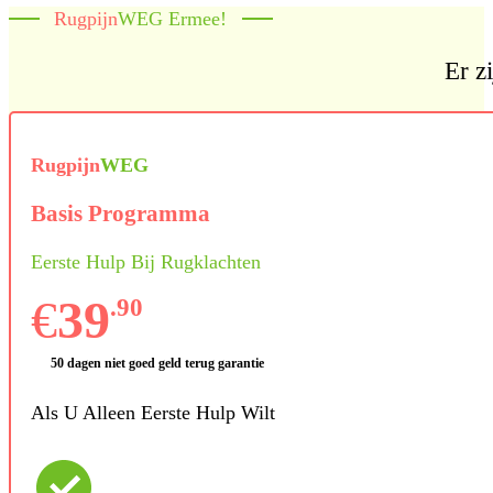
Rugpijn
WEG Ermee!
Er z
Rugpijn
WEG
Basis Programma
Eerste Hulp Bij Rugklachten
€
39
.90
50 dagen niet goed geld terug garantie
Als U Alleen Eerste Hulp Wilt